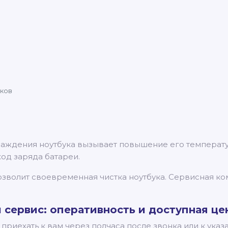
уков
лаждения ноутбука вызывает повышение его температур
ход заряда батареи.
волит своевременная чистка ноутбука. Сервисная комп
сервис: оперативность и доступная це
приехать к вам через полчаса после звонка или к ука