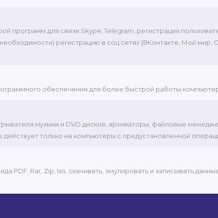
трой программ для связи Skype, Telegram, регистрация пользова
и необходимости) регистрацию в соц сетях (ВКонтакте, Мой мир,
 программного обеспечения для более быстрой работы компьюте
роигрывателя музыки и DVD дисков, архиваторы, файловые менедж
е действует только на компьютеры с предустановленной опера
а PDF, Rar, Zip, Iso, скачивать, эмулировать и записывать данн