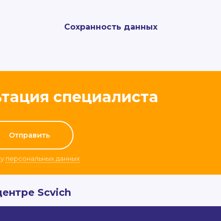
Сохранность данных
ьтация специалиста
ку
персональных данных
центре Scvich