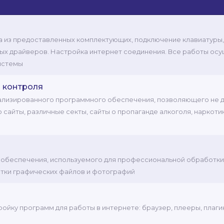
а из предоставленных комплектующих, подключение клавиатуры,
мых драйверов. Настройка интернет соединения. Все работы ос
истемы
 контроля
иализированного программного обеспечения, позволяющего не д
айты, различные секты, сайты о пропаганде алкоголя, наркотиков
о обеспечения, используемого для профессиональной обработки 
тки графических файлов и фотографий
тройку программ для работы в интернете: браузер, плееры, плаг