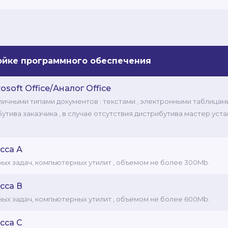
ройке программного обеспечения
soft Office/Аналог Office
чными типами документов : текстами , электронными таблицами,
тива заказчика , в случае отсутствия дистрибутива мастер уст
.
сса А
ых задач, компьютерных утилит , объемом не более 300Mb.
сса В
ых задач, компьютерных утилит , объемом не более 600Mb.
сса C