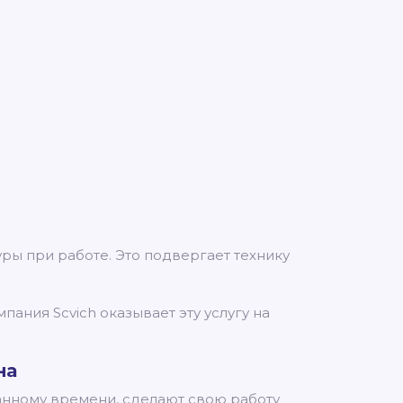
ы при работе. Это подвергает технику
ания Scvich оказывает эту услугу на
на
занному времени, сделают свою работу